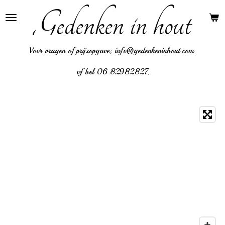
Gedenken in hout
Ga
direct
naar
Voor vragen of prijsopgave;
info@gedenkeninhout.com
de
hoofdinhoud
of bel 06 82982827.