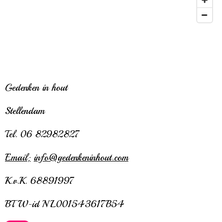
Gedenken in hout
Stellendam
Tel. 06 82982827
Email;
info@gedenkeninhout.com
K.v.K. 68891997
BTW-id NL001543617B54